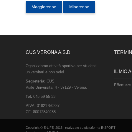
Maggiorenne
Minorenne
CUS VERONA A.S.D.
TERMINI
Oganizziamo attività sportiva per studenti
IL MIO
universitari e non solo!
Segreteria:
CUS
Effettuare 
Viale Università, 4
-
37129
-
Verona
,
Tel:
045 59 55 33
PIVA:
01821750237
CF:
80012840288
Copyright © E-LIFE, 2016 | realizzato su piattaforma
E-SPORT