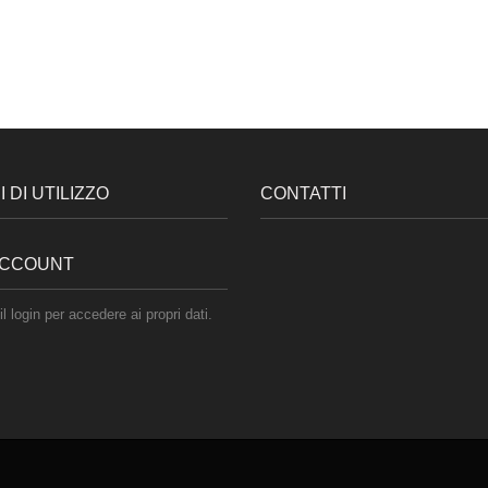
 DI UTILIZZO
CONTATTI
 ACCOUNT
il login per accedere ai propri dati.