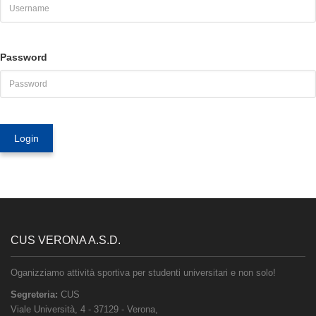
Password
CUS VERONA A.S.D.
Oganizziamo attività sportiva per studenti universitari e non solo!
Segreteria:
CUS
Viale Università, 4
-
37129
-
Verona
,