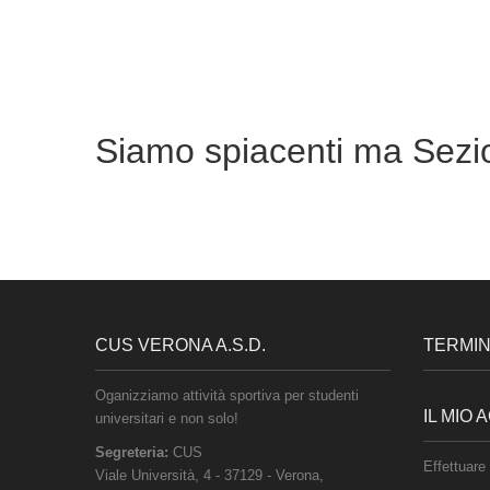
Siamo spiacenti ma Sezio
CUS VERONA A.S.D.
TERMINI
Oganizziamo attività sportiva per studenti
IL MIO
universitari e non solo!
Segreteria:
CUS
Effettuare 
Viale Università, 4
-
37129
-
Verona
,