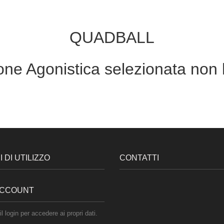
QUADBALL
ne Agonistica selezionata non 
 DI UTILIZZO
CONTATTI
 ACCOUNT
il login per accedere ai propri dati.