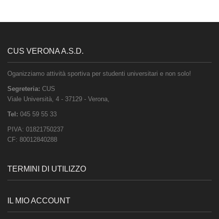
CUS VERONA A.S.D.
Oganizziamo attività sportiva per studenti universitari e non solo!
Segreteria:
CUS
Viale Università, 4
-
37129
-
Verona
,
Tel:
045 59 55 33
PIVA:
01821750237
CF:
80012840288
TERMINI DI UTILIZZO
IL MIO ACCOUNT